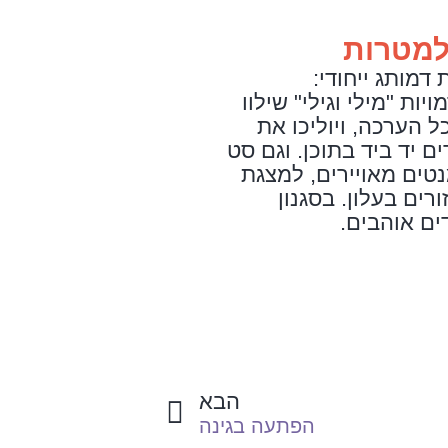
למטרות
 דמותג ייחודי:
מויות "מילי וגילי" שילוו
ל הערכה, ויוליכו את
ם יד ביד בתוכן. וגם סט
טים מאויירים, למצגת
ורים בעלון. בסגנון
ים אוהבים.
הבא
הבא
הפתעה בגינה