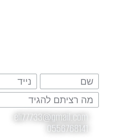
כאן מצי
שם
נייד
Message
eli77733@gmail.com
0556768141