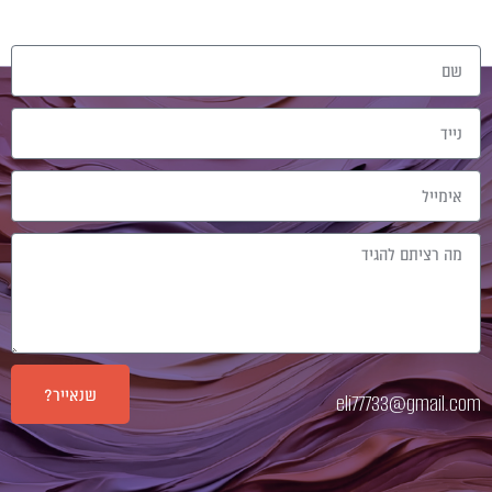
קשרים
שם
נייד
אימייל
Message
שנאייר?
eli77733@gmail.com