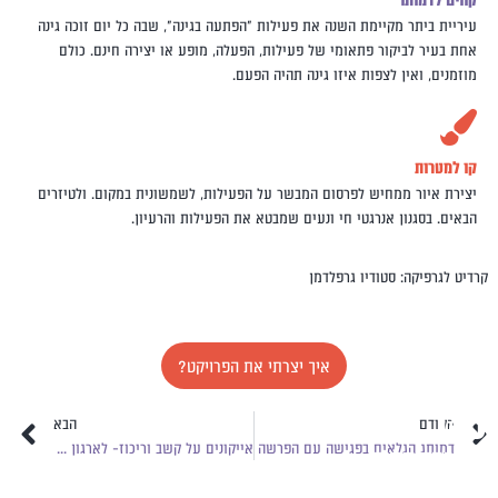
עיריית ביתר מקיימת השנה את פעילות "הפתעה בגינה", שבה כל יום זוכה גינה
אחת בעיר לביקור פתאומי של פעילות, הפעלה, מופע או יצירה חינם. כולם
מוזמנים, ואין לצפות איזו גינה תהיה הפעם.
קו למטרות
יצירת איור ממחיש לפרסום המבשר על הפעילות, לשמשונית במקום. ולטיזרים
הבאים. בסגנון אנרגטי חי ונעים שמבטא את הפעילות והרעיון.
קרדיט לגרפיקה: סטודיו גרפלדמן
איך יצרתי את הפרויקט?
כאן
קודם
הב
הקודם
הבא
מציירים
דמותג הגלאים בפגישה עם הפרשה
אייקונים על קשב וריכוז- לארגון הילדים שלנו