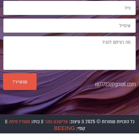
נייד
אימייל
Message
שנאייר?
eli77733@gmail.com
כל הזכויות שמורות © 2025 || עיצוב:
אלישבע גוהר
|| בניה:
סטודיו סימה
||
קופי:
BEEING