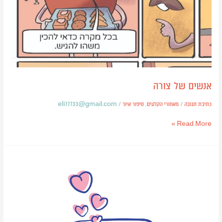
אנשים של צורה
כתיבת תגובה
/
מאחורי הקלעים
,
סיפור איור
/
eli77733@gmail.com
Read More »
יצירת
מברשת
כיפית
לשימוש
באילוסטרייטור