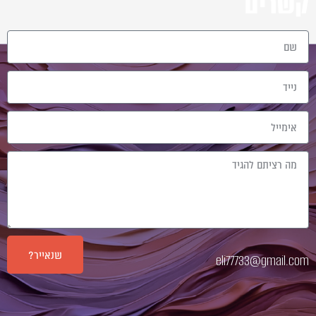
קשרים
שם
נייד
אימייל
Message
שנאייר?
eli77733@gmail.com