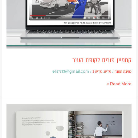
קמפיין פורים לקופת העיר
כתיבת תגובה
/
גלריה
,
גלריה 2
/
eli77733@gmail.com
Read More »
ספר
ילדים-
Eli’s
Big
Graduation