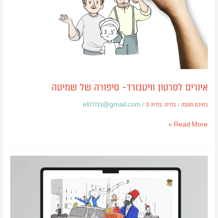
של
שמיטה
איורים לסרטון וויטבורד- סיפורה של שמיטה
כתיבת תגובה
/
גלריה
,
גלריה 3
/
eli77733@gmail.com
Read More »
קמפיין
פורים
לקופת
העיר