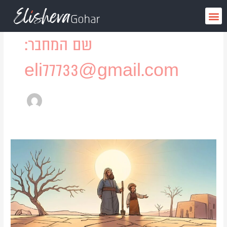
ילוג
Post
תפריט
תוכן
pagination
שם המחבר:
eli77733@gmail.com
סיפורי
חז"ל