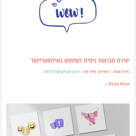
יצירת מברשת כיפית לשימוש באילוסטרייטור
כתיבת תגובה
/
למאיירים
,
סיפור איור
/
eli77733@gmail.com
Read More »
מאחורי
יצירת
הגלאים