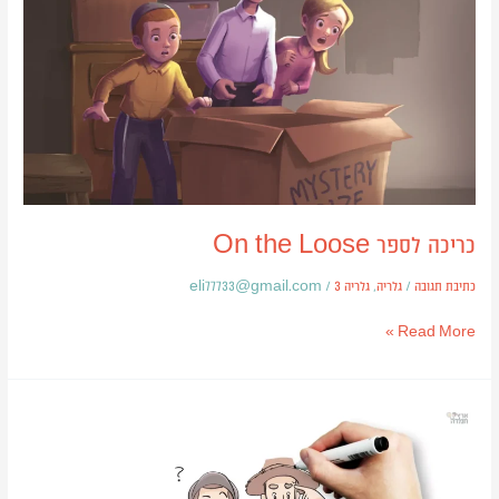
Loose
כריכה לספר On the Loose
כתיבת תגובה
/
גלריה
,
גלריה 3
/
eli77733@gmail.com
Read More »
איורים
לסרטון
וויטבורד-
סיפורה