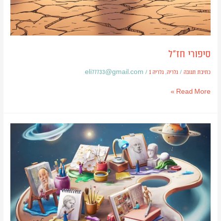
סיפורי חז"ל
כתיבת תגובה
/
גלריה
,
גלריה 1
/
eli77733@gmail.com
Read More »
פרסומת
לאספקט