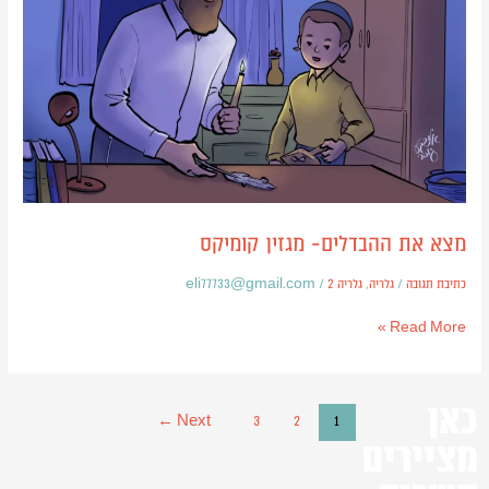
מצא את ההבדלים- מגזין קומיקס
כתיבת תגובה
/
גלריה
,
גלריה 2
/
eli77733@gmail.com
Read More »
כאן
←
Next
3
2
1
מציירים