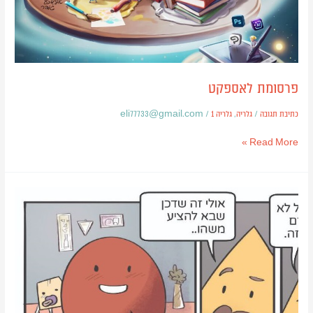
פרסומת לאספקט
כתיבת תגובה
/
גלריה
,
גלריה 1
/
eli77733@gmail.com
Read More »
אנשים
של
צורה