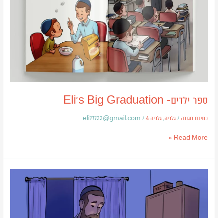
ספר ילדים- Eli’s Big Graduation
כתיבת תגובה
/
גלריה
,
גלריה 4
/
eli77733@gmail.com
Read More »
מצא
את
ההבדלים-
מגזין
קומיקס